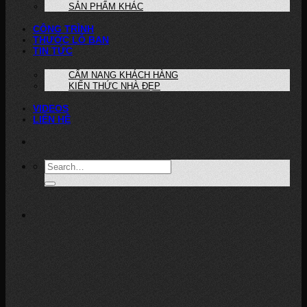
SẢN PHẨM KHÁC
CÔNG TRÌNH
THƯỚC LỖ BAN
TIN TỨC
CẨM NANG KHÁCH HÀNG
KIẾN THỨC NHÀ ĐẸP
VIDEOS
LIÊN HỆ