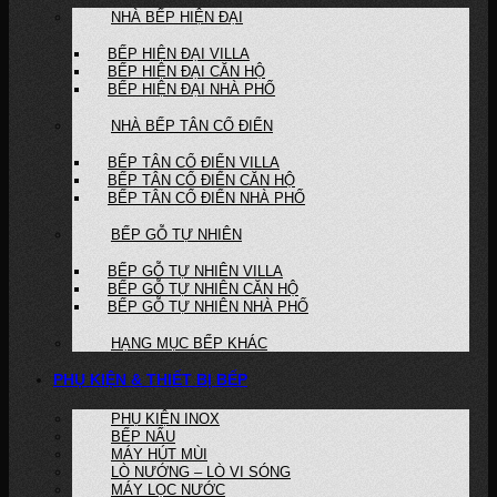
NHÀ BẾP HIỆN ĐẠI
BẾP HIỆN ĐẠI VILLA
BẾP HIỆN ĐẠI CĂN HỘ
BẾP HIỆN ĐẠI NHÀ PHỐ
NHÀ BẾP TÂN CỔ ĐIỂN
BẾP TÂN CỔ ĐIỂN VILLA
BẾP TÂN CỔ ĐIỂN CĂN HỘ
BẾP TÂN CỔ ĐIỂN NHÀ PHỐ
BẾP GỖ TỰ NHIÊN
BẾP GỖ TỰ NHIÊN VILLA
BẾP GỖ TỰ NHIÊN CĂN HỘ
BẾP GỖ TỰ NHIÊN NHÀ PHỐ
HẠNG MỤC BẾP KHÁC
PHỤ KIỆN & THIẾT BỊ BẾP
PHỤ KIỆN INOX
BẾP NẤU
MÁY HÚT MÙI
LÒ NƯỚNG – LÒ VI SÓNG
MÁY LỌC NƯỚC