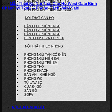
NHÀ PHỐ MẶT TIỀN 4M – 5M
>>>
Mẫu Thiết Kế Nội Thất Căn Hộ West Gate Bình
NHÀ PHỐ MẶT TIỀN 6M – 7M
Chánh 69.72m2
– Phong Cách Wabi Sabi
NHÀ PHỐ MẶT TIỀN 8M – 10M
NỘI THẤT CĂN HỘ
CĂN HỘ 1 PHÒNG NGỦ
CĂN HỘ 2 PHÒNG NGỦ
CĂN HỘ 3 PHÒNG NGỦ
PENTHOUSE VÀ DUPLEX
NỘI THẤT THEO PHÒNG
PHÒNG NGỦ TÂN CỔ ĐIỂN
PHÒNG NGỦ HIỆN ĐẠI
PHÒNG NGỦ TRẺ EM
PHÒNG THỜ
PHÒNG KHÁCH
BÀN ĂN – GHẾ NGỒI
PHÒNG WC
TỦ LAVABO
CỬA ĐI GỖ
SÀN GỖ
SOFA
NỘI THẤT NHÀ BẾP