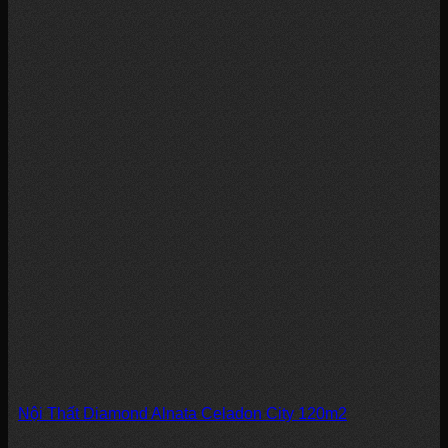
Nội Thất Diamond Alnata Celadon City 120m2