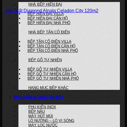
NHÀ BẾP HIỆN ĐẠI
Nội Thất Diamond Alnata Celadon City 120m2
BẾP HIỆN ĐẠI VILLA
BẾP HIỆN ĐẠI CĂN HỘ
BẾP HIỆN ĐẠI NHÀ PHỐ
NHÀ BẾP TÂN CỔ ĐIỂN
BẾP TÂN CỔ ĐIỂN VILLA
BẾP TÂN CỔ ĐIỂN CĂN HỘ
BẾP TÂN CỔ ĐIỂN NHÀ PHỐ
BẾP GỖ TỰ NHIÊN
BẾP GỖ TỰ NHIÊN VILLA
BẾP GỖ TỰ NHIÊN CĂN HỘ
BẾP GỖ TỰ NHIÊN NHÀ PHỐ
HẠNG MỤC BẾP KHÁC
PHỤ KIỆN & THIẾT BỊ BẾP
PHỤ KIỆN INOX
BẾP NẤU
MÁY HÚT MÙI
LÒ NƯỚNG – LÒ VI SÓNG
MÁY LỌC NƯỚC