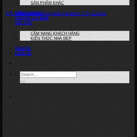
SẢN PHẨM KHÁC
CÔNG TRÌNH
Nội Thất Diamond Alnata Celadon City 120m2
THƯỚC LỖ BAN
TIN TỨC
CẨM NANG KHÁCH HÀNG
KIẾN THỨC NHÀ ĐẸP
VIDEOS
LIÊN HỆ