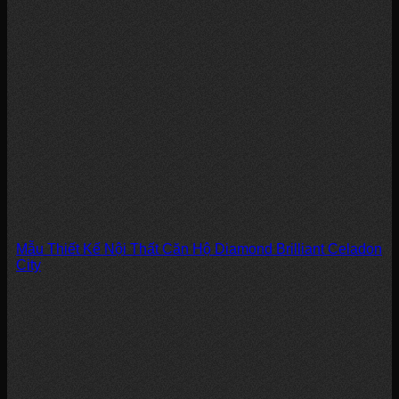
Mẫu Thiết Kế Nội Thất Căn Hộ Diamond Brilliant Celadon
City