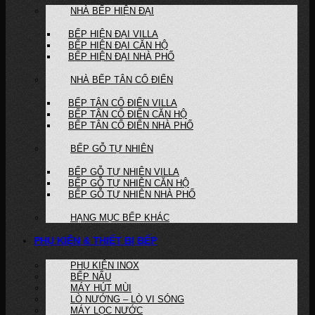
NHÀ BẾP HIỆN ĐẠI
BẾP HIỆN ĐẠI VILLA
BẾP HIỆN ĐẠI CĂN HỘ
BẾP HIỆN ĐẠI NHÀ PHỐ
NHÀ BẾP TÂN CỔ ĐIỂN
BẾP TÂN CỔ ĐIỂN VILLA
BẾP TÂN CỔ ĐIỂN CĂN HỘ
BẾP TÂN CỔ ĐIỂN NHÀ PHỐ
BẾP GỖ TỰ NHIÊN
BẾP GỖ TỰ NHIÊN VILLA
BẾP GỖ TỰ NHIÊN CĂN HỘ
BẾP GỖ TỰ NHIÊN NHÀ PHỐ
HẠNG MỤC BẾP KHÁC
PHỤ KIỆN & THIẾT BỊ BẾP
PHỤ KIỆN INOX
BẾP NẤU
MÁY HÚT MÙI
LÒ NƯỚNG – LÒ VI SÓNG
MÁY LỌC NƯỚC