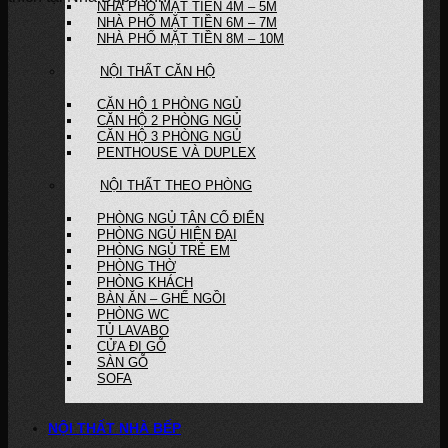
NHÀ PHỐ MẶT TIỀN 4M – 5M
NHÀ PHỐ MẶT TIỀN 6M – 7M
NHÀ PHỐ MẶT TIỀN 8M – 10M
NỘI THẤT CĂN HỘ
CĂN HỘ 1 PHÒNG NGỦ
CĂN HỘ 2 PHÒNG NGỦ
CĂN HỘ 3 PHÒNG NGỦ
PENTHOUSE VÀ DUPLEX
NỘI THẤT THEO PHÒNG
PHÒNG NGỦ TÂN CỔ ĐIỂN
PHÒNG NGỦ HIỆN ĐẠI
PHÒNG NGỦ TRẺ EM
PHÒNG THỜ
PHÒNG KHÁCH
BÀN ĂN – GHẾ NGỒI
PHÒNG WC
TỦ LAVABO
CỬA ĐI GỖ
SÀN GỖ
SOFA
NỘI THẤT NHÀ BẾP