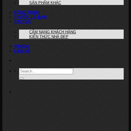
SẢN PHẨM KHÁC
CÔNG TRÌNH
THƯỚC LỖ BAN
TIN TỨC
CẨM NANG KHÁCH HÀNG
KIẾN THỨC NHÀ ĐẸP
VIDEOS
LIÊN HỆ