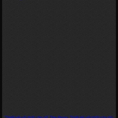
Thiết kế nội thất căn hộ The Privia Thiết kế nội thất căn hộ