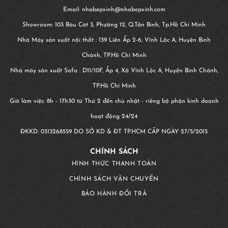
Email: nhabepxinh@nhabepxinh.com
Showroom: 103 Bàu Cát 3, Phường 12, Q.Tân Bình, Tp.Hồ Chí Minh
Nhà Máy sản xuất nội thất : 139 Liên Ấp 2-6, Vĩnh Lộc A, Huyện Bình
Chánh, TP.Hồ Chí Minh
Nhà máy sản xuất Sofa : D11/10F, Ấp 4, Xã Vĩnh Lộc A, Huyện Bình Chánh,
TP.Hồ Chí Minh
Giờ làm việc: 8h - 17h30 từ Thứ 2 đến chủ nhật - riêng bộ phận kinh doanh
hoạt động 24/24
ĐKKD:
0313268559
DO SỞ KD & ĐT TP.HCM CẤP NGÀY 27/5/2015
CHÍNH SÁCH
HÌNH THỨC THANH TOÁN
CHÍNH SÁCH VẬN CHUYỂN
BẢO HÀNH ĐỔI TRẢ