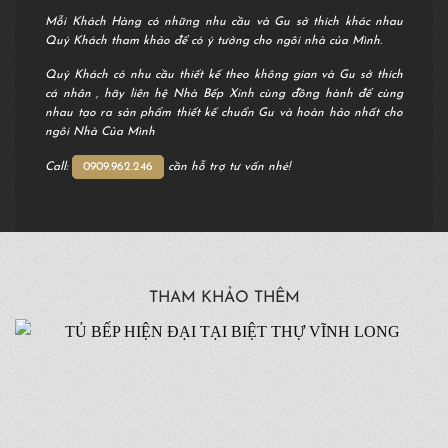
Mỗi Khách Hàng có những nhu cầu và Gu sở thích khác nhau
Quý Khách tham khảo để có ý tưởng cho ngôi nhà của Mình.
Quý Khách có nhu cầu thiết kế theo không gian và Gu sở thích
cá nhân , hãy liên hệ Nhà Bếp Xinh cùng đồng hành để cùng
nhau tạo ra sản phẩm thiết kế chuẩn Gu và hoàn hảo nhất cho
ngôi Nhà Của Mình
Call:
0909.962.246
cần hỗ trợ tư vấn nhé!
THAM KHẢO THÊM