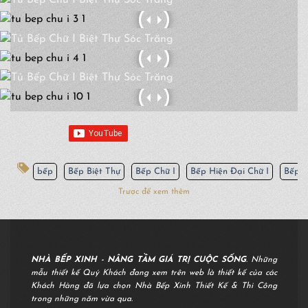
bếp
Bếp Biệt Thự
Bếp Chữ I
Bếp Hiện Đại Chữ I
Bếp H
Trược để xem thêm
NHÀ BẾP XINH - NÂNG TẦM GIÁ TRỊ CUỘC SỐNG
. Những
mẫu thiết kế Quý Khách đang xem trên web là thiết kế của các
Khách Hàng đã lựa chọn Nhà Bếp Xinh Thiết Kế & Thi Công
trong những năm vừa qua.