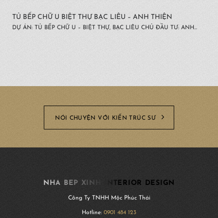
TỦ BẾP CHỮ U BIỆT THỰ BẠC LIÊU – ANH THIỆN
DỰ ÁN: TỦ BẾP CHỮ U – BIỆT THỰ, BẠC LIÊU CHỦ ĐẦU TƯ: ANH...
NÓI CHUYỆN VỚI KIẾN TRÚC SƯ
NHA BEP XINH INTERIOR DESIGN
Công Ty TNHH Mộc Phúc Thái
Hotline:
0901 484 123