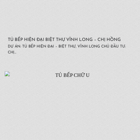
TỦ BẾP HIỆN ĐẠI BIỆT THỰ VĨNH LONG – CHỊ HỒNG
DỰ ÁN: TỦ BẾP HIỆN ĐẠI – BIỆT THỰ, VĨNH LONG CHỦ ĐẦU TƯ:
CHỊ...