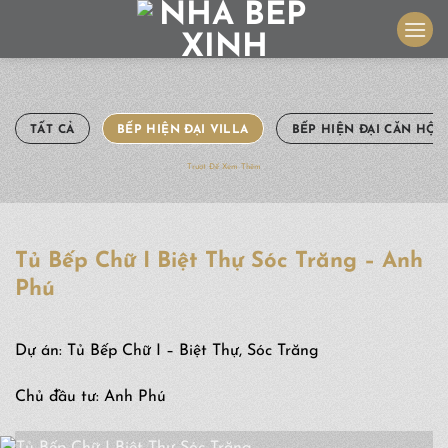
Skip
to
content
TẤT CẢ
BẾP HIỆN ĐẠI VILLA
BẾP HIỆN ĐẠI CĂN HỘ
Trượt Để Xem Thêm
Tủ Bếp Chữ I Biệt Thự Sóc Trăng – Anh
Phú
Dự án: Tủ Bếp Chữ I – Biệt Thự, Sóc Trăng
Chủ đầu tư: Anh Phú