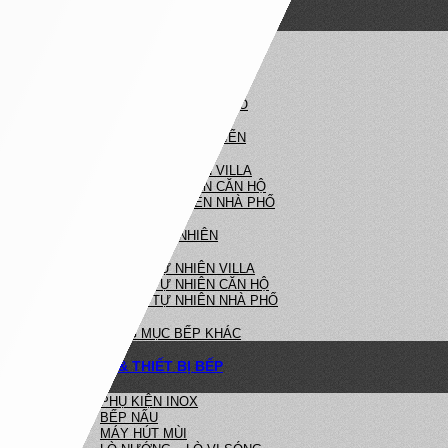
NỘI THẤT NHÀ BẾP
NHÀ BẾP HIỆN ĐẠI
BẾP HIỆN ĐẠI VILLA
BẾP HIỆN ĐẠI CĂN HỘ
BẾP HIỆN ĐẠI NHÀ PHỐ
NHÀ BẾP TÂN CỔ ĐIỂN
BẾP TÂN CỔ ĐIỂN VILLA
BẾP TÂN CỔ ĐIỂN CĂN HỘ
BẾP TÂN CỔ ĐIỂN NHÀ PHỐ
BẾP GỖ TỰ NHIÊN
BẾP GỖ TỰ NHIÊN VILLA
BẾP GỖ TỰ NHIÊN CĂN HỘ
BẾP GỖ TỰ NHIÊN NHÀ PHỐ
HẠNG MỤC BẾP KHÁC
PHỤ KIỆN & THIẾT BỊ BẾP
PHỤ KIỆN INOX
BẾP NẤU
MÁY HÚT MÙI