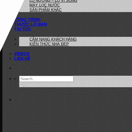
LÒ NƯỚNG – LÒ VI SÓNG
MÁY LỌC NƯỚC
SẢN PHẨM KHÁC
CÔNG TRÌNH
THƯỚC LỖ BAN
TIN TỨC
CẨM NANG KHÁCH HÀNG
KIẾN THỨC NHÀ ĐẸP
VIDEOS
LIÊN HỆ