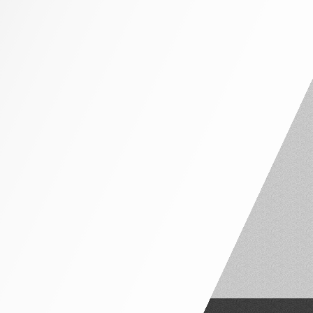
NHÀ PHỐ MẶT TIỀN 4M – 5M
NHÀ PHỐ MẶT TIỀN 6M – 7M
NHÀ PHỐ MẶT TIỀN 8M – 10M
NỘI THẤT CĂN HỘ
CĂN HỘ 1 PHÒNG NGỦ
CĂN HỘ 2 PHÒNG NGỦ
CĂN HỘ 3 PHÒNG NGỦ
PENTHOUSE VÀ DUPLEX
NỘI THẤT THEO PHÒNG
PHÒNG NGỦ TÂN CỔ ĐIỂN
PHÒNG NGỦ HIỆN ĐẠI
PHÒNG NGỦ TRẺ EM
PHÒNG THỜ
PHÒNG KHÁCH
BÀN ĂN – GHẾ NGỒI
PHÒNG WC
TỦ LAVABO
CỬA ĐI GỖ
SÀN GỖ
SOFA