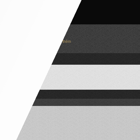
Trượt để xem thêm
ổ điển nhà phố