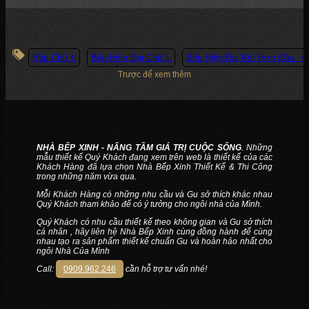
Bếp Chữ L
Bếp Hiện Đại Chữ L
Bếp Hiện Đại Kết Hợp Đảo - 
Trược để xem thêm
NHÀ BẾP XINH - NÂNG TẦM GIÁ TRỊ CUỘC SỐNG
. Những
mẫu thiết kế Quý Khách đang xem trên web là thiết kế của các
Khách Hàng đã lựa chọn Nhà Bếp Xinh Thiết Kế & Thi Công
trong những năm vừa qua.
Mỗi Khách Hàng có những nhu cầu và Gu sở thích khác nhau
Quý Khách tham khảo để có ý tưởng cho ngôi nhà của Mình.
Quý Khách có nhu cầu thiết kế theo không gian và Gu sở thích
cá nhân , hãy liên hệ Nhà Bếp Xinh cùng đồng hành để cùng
nhau tạo ra sản phẩm thiết kế chuẩn Gu và hoàn hảo nhất cho
ngôi Nhà Của Mình
Call:
0909.962.246
cần hỗ trợ tư vấn nhé!