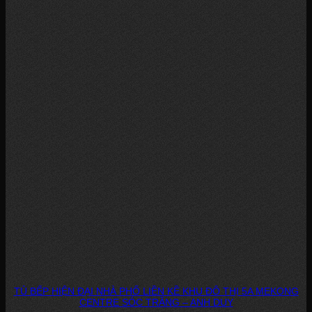
TỦ BẾP HIỆN ĐẠI NHÀ PHỐ LIỀN KỀ KHU ĐÔ THỊ 5A MEKONG
CENTRE SÓC TRĂNG – ANH DUY