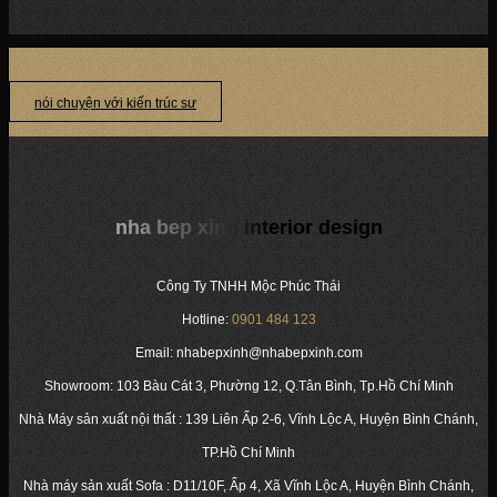
DỰ ÁN: TỦ BẾP HIỆN ĐẠI NHÀ PHỐ LIỀN KỀ KHU ĐÔ THỊ 5A MEKONG...
nói chuyện với kiến trúc sư
nha bep xinh interior design
Công Ty TNHH Mộc Phúc Thái
Hotline:
0901 484 123
Email: nhabepxinh@nhabepxinh.com
Showroom: 103 Bàu Cát 3, Phường 12, Q.Tân Bình, Tp.Hồ Chí Minh
Nhà Máy sản xuất nội thất : 139 Liên Ấp 2-6, Vĩnh Lộc A, Huyện Bình Chánh,
TP.Hồ Chí Minh
Nhà máy sản xuất Sofa : D11/10F, Ấp 4, Xã Vĩnh Lộc A, Huyện Bình Chánh,