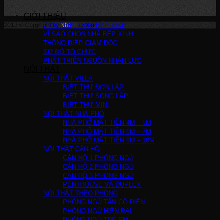
GIỚI THIỆU
2013 © Copyright by
GIỚI THIỆU NHÀ BẾP XINH
Nha Bep Xinh
!
VÌ SAO CHỌN NHÀ BẾP XINH
THÔNG ĐIỆP GIÁM ĐỐC
SƠ ĐỒ TỔ CHỨC
PHÁT TRIỂN NGUỒN NHÂN LỰC
NỘI THẤT
NỘI THẤT VILLA
BIỆT THỰ ĐƠN LẬP
BIỆT THỰ SONG LẬP
BIỆT THỰ MINI
NỘI THẤT NHÀ PHỐ
NHÀ PHỐ MẶT TIỀN 4M – 5M
NHÀ PHỐ MẶT TIỀN 6M – 7M
NHÀ PHỐ MẶT TIỀN 8M – 10M
NỘI THẤT CĂN HỘ
CĂN HỘ 1 PHÒNG NGỦ
CĂN HỘ 2 PHÒNG NGỦ
CĂN HỘ 3 PHÒNG NGỦ
PENTHOUSE VÀ DUPLEX
NỘI THẤT THEO PHÒNG
PHÒNG NGỦ TÂN CỔ ĐIỂN
PHÒNG NGỦ HIỆN ĐẠI
PHÒNG NGỦ TRẺ EM