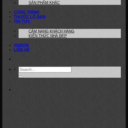
SẢN PHẨM KHÁC
CÔNG TRÌNH
THƯỚC LỖ BAN
TIN TỨC
CẨM NANG KHÁCH HÀNG
KIẾN THỨC NHÀ ĐẸP
VIDEOS
LIÊN HỆ