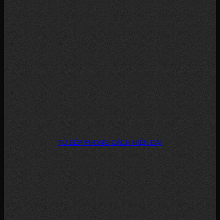
TỦ BẾP PHONG CÁCH HIỆN ĐẠI
PHONG CÁCH THIẾT KẾ: TỦ BẾP PHONG CÁCH HIỆN ĐẠI