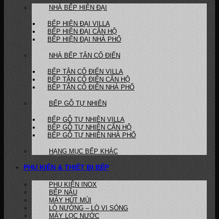
NHÀ BẾP HIỆN ĐẠI
BẾP HIỆN ĐẠI VILLA
BẾP HIỆN ĐẠI CĂN HỘ
BẾP HIỆN ĐẠI NHÀ PHỐ
NHÀ BẾP TÂN CỔ ĐIỂN
BẾP TÂN CỔ ĐIỂN VILLA
BẾP TÂN CỔ ĐIỂN CĂN HỘ
BẾP TÂN CỔ ĐIỂN NHÀ PHỐ
BẾP GỖ TỰ NHIÊN
BẾP GỖ TỰ NHIÊN VILLA
BẾP GỖ TỰ NHIÊN CĂN HỘ
BẾP GỖ TỰ NHIÊN NHÀ PHỐ
HẠNG MỤC BẾP KHÁC
PHỤ KIỆN & THIẾT BỊ BẾP
PHỤ KIỆN INOX
BẾP NẤU
MÁY HÚT MÙI
LÒ NƯỚNG – LÒ VI SÓNG
MÁY LỌC NƯỚC