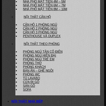
NHÀ PHỐ MẶT TIỀN 4M – 5M
NHÀ PHỐ MẶT TIỀN 6M – 7M
NHÀ PHỐ MẶT TIỀN 8M – 10M
NỘI THẤT CĂN HỘ
CĂN HỘ 1 PHÒNG NGỦ
CĂN HỘ 2 PHÒNG NGỦ
CĂN HỘ 3 PHÒNG NGỦ
PENTHOUSE VÀ DUPLEX
NỘI THẤT THEO PHÒNG
PHÒNG NGỦ TÂN CỔ ĐIỂN
PHÒNG NGỦ HIỆN ĐẠI
PHÒNG NGỦ TRẺ EM
PHÒNG THỜ
PHÒNG KHÁCH
BÀN ĂN – GHẾ NGỒI
PHÒNG WC
TỦ LAVABO
CỬA ĐI GỖ
SÀN GỖ
SOFA
NỘI THẤT NHÀ BẾP