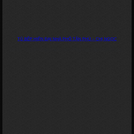
TỦ BẾP HIỆN ĐẠI NHÀ PHỐ TÂN PHÚ – CHỊ NGỌC
DỰ ÁN: TỦ BẾP HIỆN ĐẠI NHÀ PHỐ – TÂN PHÚ CHỦ ĐẦU TƯ: CHỊ...