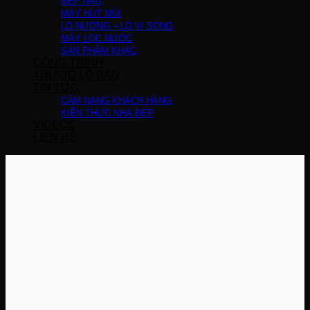
BẾP NẤU
MÁY HÚT MÙI
LÒ NƯỚNG – LÒ VI SÓNG
MÁY LỌC NƯỚC
SẢN PHẨM KHÁC
CÔNG TRÌNH
THƯỚC LỖ BAN
TIN TỨC
CẨM NANG KHÁCH HÀNG
KIẾN THỨC NHÀ ĐẸP
VIDEOS
LIÊN HỆ