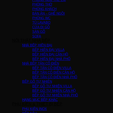
PHÒNG THỜ
PHÒNG KHÁCH
BÀN ĂN – GHẾ NGỒI
PHÒNG WC
TỦ LAVABO
CỬA ĐI GỖ
SÀN GỖ
SOFA
NỘI THẤT NHÀ BẾP
NHÀ BẾP HIỆN ĐẠI
BẾP HIỆN ĐẠI VILLA
BẾP HIỆN ĐẠI CĂN HỘ
BẾP HIỆN ĐẠI NHÀ PHỐ
NHÀ BẾP TÂN CỔ ĐIỂN
BẾP TÂN CỔ ĐIỂN VILLA
BẾP TÂN CỔ ĐIỂN CĂN HỘ
BẾP TÂN CỔ ĐIỂN NHÀ PHỐ
BẾP GỖ TỰ NHIÊN
BẾP GỖ TỰ NHIÊN VILLA
BẾP GỖ TỰ NHIÊN CĂN HỘ
BẾP GỖ TỰ NHIÊN NHÀ PHỐ
HẠNG MỤC BẾP KHÁC
PHỤ KIỆN & THIẾT BỊ BẾP
PHỤ KIỆN INOX