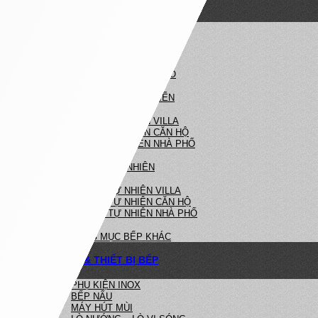
NỘI THẤT NHÀ BẾP
NHÀ BẾP HIỆN ĐẠI
BẾP HIỆN ĐẠI VILLA
BẾP HIỆN ĐẠI CĂN HỘ
BẾP HIỆN ĐẠI NHÀ PHỐ
NHÀ BẾP TÂN CỔ ĐIỂN
BẾP TÂN CỔ ĐIỂN VILLA
BẾP TÂN CỔ ĐIỂN CĂN HỘ
BẾP TÂN CỔ ĐIỂN NHÀ PHỐ
BẾP GỖ TỰ NHIÊN
BẾP GỖ TỰ NHIÊN VILLA
BẾP GỖ TỰ NHIÊN CĂN HỘ
BẾP GỖ TỰ NHIÊN NHÀ PHỐ
HẠNG MỤC BẾP KHÁC
PHỤ KIỆN & THIẾT BỊ BẾP
PHỤ KIỆN INOX
BẾP NẤU
MÁY HÚT MÙI