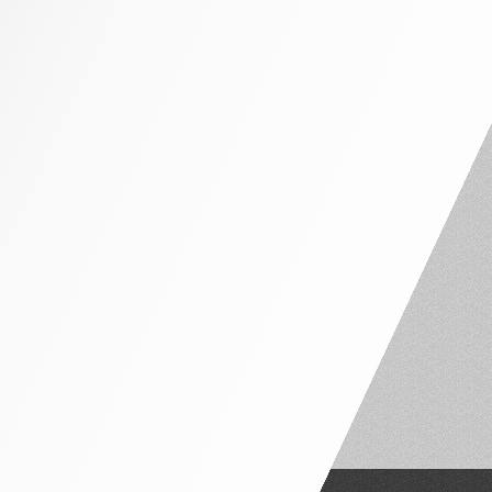
NHÀ PHỐ MẶT TIỀN 4M – 5M
NHÀ PHỐ MẶT TIỀN 6M – 7M
NHÀ PHỐ MẶT TIỀN 8M – 10M
NỘI THẤT CĂN HỘ
CĂN HỘ 1 PHÒNG NGỦ
CĂN HỘ 2 PHÒNG NGỦ
CĂN HỘ 3 PHÒNG NGỦ
PENTHOUSE VÀ DUPLEX
NỘI THẤT THEO PHÒNG
PHÒNG NGỦ TÂN CỔ ĐIỂN
PHÒNG NGỦ HIỆN ĐẠI
PHÒNG NGỦ TRẺ EM
PHÒNG THỜ
PHÒNG KHÁCH
BÀN ĂN – GHẾ NGỒI
PHÒNG WC
TỦ LAVABO
CỬA ĐI GỖ
SÀN GỖ
SOFA