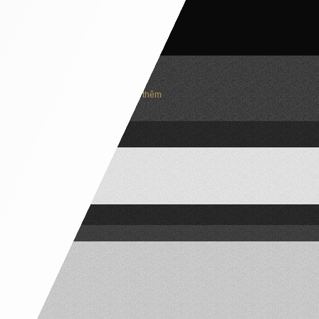
Trượt để xem thêm
à phố