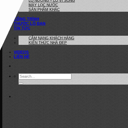
LÒ NƯỚNG – LÒ VI SÓNG
MÁY LỌC NƯỚC
SẢN PHẨM KHÁC
CÔNG TRÌNH
THƯỚC LỖ BAN
TIN TỨC
CẨM NANG KHÁCH HÀNG
KIẾN THỨC NHÀ ĐẸP
VIDEOS
LIÊN HỆ