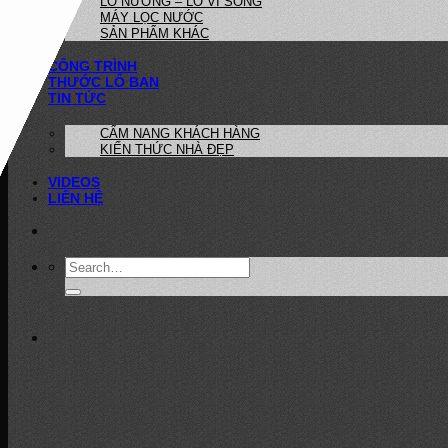
LÒ NƯỚNG – LÒ VI SÓNG
MÁY LỌC NƯỚC
SẢN PHẨM KHÁC
CÔNG TRÌNH
THƯỚC LỖ BAN
TIN TỨC
CẨM NANG KHÁCH HÀNG
KIẾN THỨC NHÀ ĐẸP
VIDEOS
LIÊN HỆ