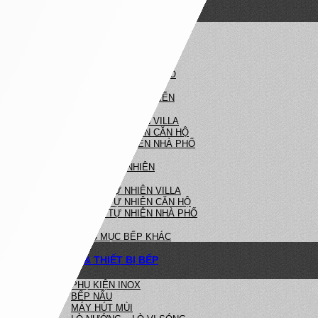
NỘI THẤT NHÀ BẾP
NHÀ BẾP HIỆN ĐẠI
BẾP HIỆN ĐẠI VILLA
BẾP HIỆN ĐẠI CĂN HỘ
BẾP HIỆN ĐẠI NHÀ PHỐ
NHÀ BẾP TÂN CỔ ĐIỂN
BẾP TÂN CỔ ĐIỂN VILLA
BẾP TÂN CỔ ĐIỂN CĂN HỘ
BẾP TÂN CỔ ĐIỂN NHÀ PHỐ
BẾP GỖ TỰ NHIÊN
BẾP GỖ TỰ NHIÊN VILLA
BẾP GỖ TỰ NHIÊN CĂN HỘ
BẾP GỖ TỰ NHIÊN NHÀ PHỐ
HẠNG MỤC BẾP KHÁC
PHỤ KIỆN & THIẾT BỊ BẾP
PHỤ KIỆN INOX
BẾP NẤU
MÁY HÚT MÙI