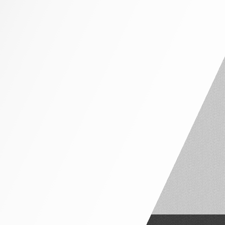
NHÀ PHỐ MẶT TIỀN 4M – 5M
NHÀ PHỐ MẶT TIỀN 6M – 7M
NHÀ PHỐ MẶT TIỀN 8M – 10M
NỘI THẤT CĂN HỘ
CĂN HỘ 1 PHÒNG NGỦ
CĂN HỘ 2 PHÒNG NGỦ
CĂN HỘ 3 PHÒNG NGỦ
PENTHOUSE VÀ DUPLEX
NỘI THẤT THEO PHÒNG
PHÒNG NGỦ TÂN CỔ ĐIỂN
PHÒNG NGỦ HIỆN ĐẠI
PHÒNG NGỦ TRẺ EM
PHÒNG THỜ
PHÒNG KHÁCH
BÀN ĂN – GHẾ NGỒI
PHÒNG WC
TỦ LAVABO
CỬA ĐI GỖ
SÀN GỖ
SOFA