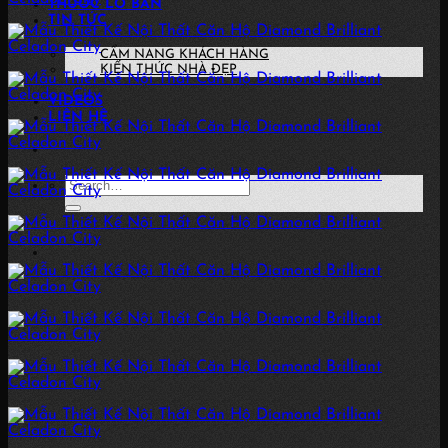
THƯỚC LỖ BAN
TIN TỨC
CẨM NANG KHÁCH HÀNG
KIẾN THỨC NHÀ ĐẸP
VIDEOS
LIÊN HỆ