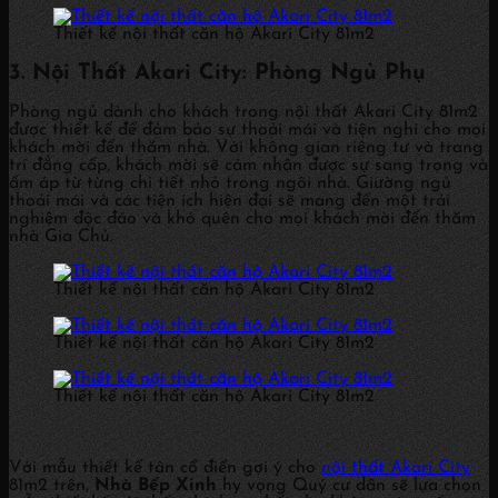
Thiết kế nội thất căn hộ Akari City 81m2
3. Nội Thất Akari City: Phòng Ngủ Phụ
Phòng ngủ dành cho khách trong nội thất Akari City 81m2
được thiết kế để đảm bảo sự thoải mái và tiện nghi cho mọi
khách mời đến thăm nhà. Với không gian riêng tư và trang
trí đẳng cấp, khách mời sẽ cảm nhận được sự sang trọng và
ấm áp từ từng chi tiết nhỏ trong ngôi nhà. Giường ngủ
thoải mái và các tiện ích hiện đại sẽ mang đến một trải
nghiệm độc đáo và khó quên cho mọi khách mời đến thăm
nhà Gia Chủ.
Thiết kế nội thất căn hộ Akari City 81m2
Thiết kế nội thất căn hộ Akari City 81m2
Thiết kế nội thất căn hộ Akari City 81m2
Với mẫu thiết kế tân cổ điển gợi ý cho
nội thất Akari City
81m2 trên,
Nhà Bếp Xinh
hy vọng Quý cư dân sẽ lựa chọn