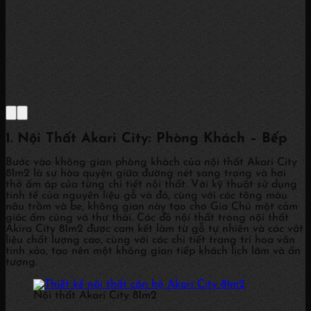
1. Nội Thất Akari City: Phòng Khách – Bếp
Bước vào không gian phòng khách của nội thất Akari City
81m2 là sự hòa quyện giữa đường nét sang trọng và hơi
thở ấm áp của từng chi tiết nội thất. Với kỹ thuật sử dụng
tinh tế của nguyên liệu gỗ và đá, cùng với các tông màu
nâu trầm và be, không gian này tạo cho Gia Chủ một cảm
giác ấm cúng và thư thái. Các đồ nội thất trong nội thất
Akira City 81m2 được cam kết làm từ gỗ tự nhiên và các vật
liệu chất lượng cao, cùng với các chi tiết trang trí hoa văn
tinh xảo, tạo nên một không gian tiếp khách lịch lãm và ấn
tượng.
Nội thất Akari City 81m2