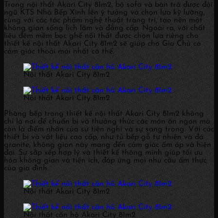
Trong nội thất Akari City 81m2, bộ sofa và bàn trà được đội
ngũ KTS Nhà Bếp Xinh lên ý tưởng và chọn lựa kỹ lưỡng,
cùng với các tác phẩm nghệ thuật trang trí, tạo nên một
không gian sống lịch lãm và đẳng cấp. Ngoài ra, với chất
liệu đệm mềm bọc ghế nội thất được chọn lựa riêng cho
thiết kế nội thất Akari City 81m2 sẽ giúp cho Gia Chủ có
cảm giác thoải mái nhất có thể.
Nội thất Akari City 81m2
Nội thất Akari City 81m2
Phòng bếp trong thiết kế nội thất Akari City 81m2 không
chỉ là nơi để chuẩn bị và thưởng thức các món ăn ngon mà
còn là điểm nhấn của sự tiện nghi và sự sang trọng. Với các
thiết bị và vật liệu cao cấp, như tủ bếp gỗ tự nhiên và đá
granite, không gian này mang đến cảm giác ấm áp và hiện
đại. Sự sắp xếp hợp lý và thiết kế thông minh giúp tối ưu
hóa không gian và tiện ích, đáp ứng mọi nhu cầu ẩm thực
của gia đình.
Nội thất Akari City 81m2
Nội thất căn hộ Akari City 81m2