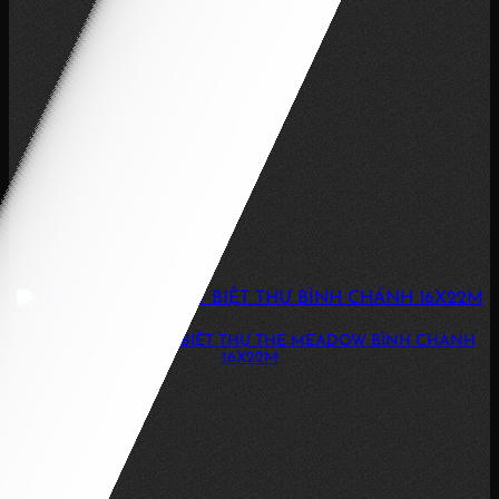
THIẾT KẾ NỘI THẤT BIỆT THỰ THE MEADOW BÌNH CHÁNH
16X22M
3 PHÒNG NGỦ, 3WC DIỆN TÍCH: 16X22M THIẾT KẾ NỘI THẤT BIỆT
THỰ THE MEADOW...