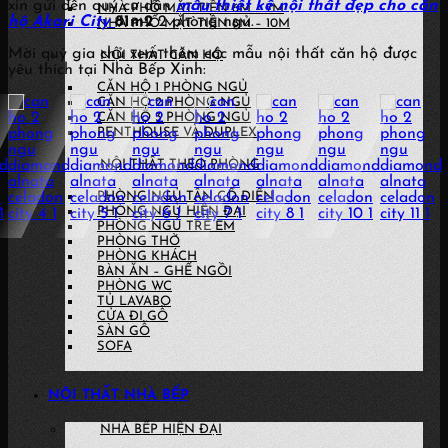
xin gửi đến quý cư dân
mẫu thiết kế nội thất đẹp cho căn
NHÀ PHỐ MẶT TIỀN 6M – 7M
hộ Akari City
81m2
2 phòng ngủ.
NHÀ PHỐ MẶT TIỀN 8M – 10M
Mời quý gia chủ xem thêm các mẫu nội thất căn hộ được
NỘI THẤT CĂN HỘ
yêu thích tại Nhà Bếp Xinh:
CĂN HỘ 1 PHÒNG NGỦ
CĂN HỘ 2 PHÒNG NGỦ
CĂN HỘ 3 PHÒNG NGỦ
PENTHOUSE VÀ DUPLEX
NỘI THẤT THEO PHÒNG
PHÒNG NGỦ TÂN CỔ ĐIỂN
PHÒNG NGỦ HIỆN ĐẠI
PHÒNG NGỦ TRẺ EM
PHÒNG THỜ
PHÒNG KHÁCH
BÀN ĂN – GHẾ NGỒI
PHÒNG WC
TỦ LAVABO
CỬA ĐI GỖ
SÀN GỖ
SOFA
NỘI THẤT NHÀ BẾP
NHÀ BẾP HIỆN ĐẠI