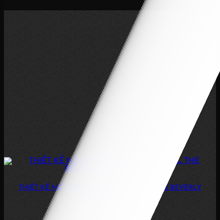
THAM KHẢO THÊM
THIẾT KẾ NỘI THẤT CĂN HỘ TROPICAL THE BEVERLY
SOLARI 30M2
STUDIO DIỆN TÍCH: 30M2 THIẾT KẾ NỘI THẤT CĂN HỘ TROPICAL
THE BEVERLY SOLARI 30M2...