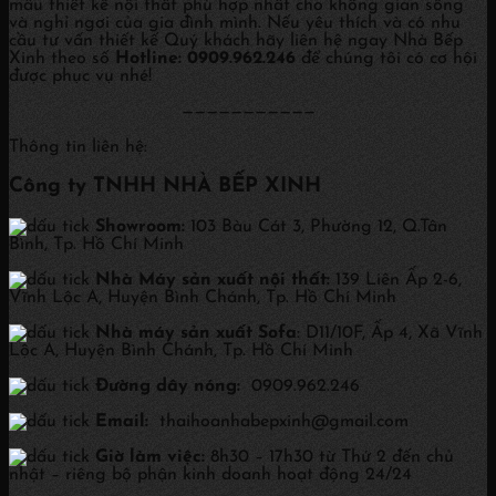
mẫu thiết kế nội thất phù hợp nhất cho không gian sống
và nghỉ ngơi của gia đình mình. Nếu yêu thích và có nhu
cầu tư vấn thiết kế Quý khách hãy liên hệ ngay Nhà Bếp
Xinh theo số
Hotline: 0909.962.246
để chúng tôi có cơ hội
được phục vụ nhé!
———————————
Thông tin liên hệ:
Công ty TNHH NHÀ BẾP XINH
Showroom:
103 Bàu Cát 3, Phường 12, Q.Tân
Bình, Tp. Hồ Chí Minh
Nhà Máy sản xuất nội thất:
139 Liên Ấp 2-6,
Vĩnh Lộc A, Huyện Bình Chánh, Tp. Hồ Chí Minh
Nhà máy sản xuất Sofa
: D11/10F, Ấp 4, Xã Vĩnh
Lộc A, Huyện Bình Chánh, Tp. Hồ Chí Minh
Đường dây nóng:
0909.962.246
Email:
thaihoanhabepxinh@gmail.com
Giờ làm việc:
8h30 – 17h30 từ Thứ 2 đến chủ
nhật – riêng bộ phận kinh doanh hoạt động 24/24