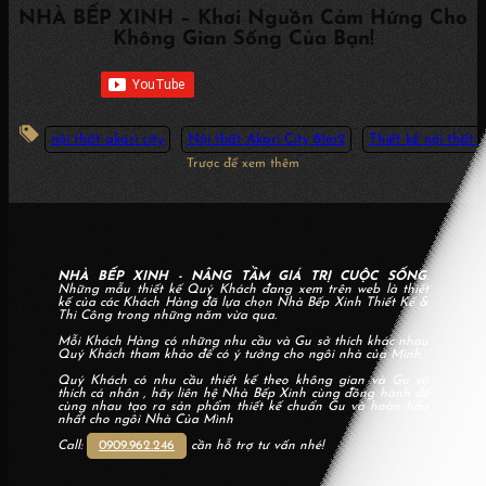
NHÀ BẾP XINH – Khơi Nguồn Cảm Hứng Cho
Không Gian Sống Của Bạn!
nội thất akari city
Nội thất Akari City 81m2
Thiết kế nội thất 
Trược để xem thêm
NHÀ BẾP XINH - NÂNG TẦM GIÁ TRỊ CUỘC SỐNG
.
Những mẫu thiết kế Quý Khách đang xem trên web là thiết
kế của các Khách Hàng đã lựa chọn Nhà Bếp Xinh Thiết Kế &
Thi Công trong những năm vừa qua.
Mỗi Khách Hàng có những nhu cầu và Gu sở thích khác nhau
Quý Khách tham khảo để có ý tưởng cho ngôi nhà của Mình.
Quý Khách có nhu cầu thiết kế theo không gian và Gu sở
thích cá nhân , hãy liên hệ Nhà Bếp Xinh cùng đồng hành để
cùng nhau tạo ra sản phẩm thiết kế chuẩn Gu và hoàn hảo
nhất cho ngôi Nhà Của Mình
Call:
0909.962.246
cần hỗ trợ tư vấn nhé!