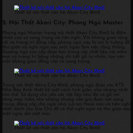
Thiết kế nội thất căn hộ Akari City 81m2
2. Nội Thất Akari City: Phòng Ngủ Master
Phòng ngủ Master trong nội thất Akari City 81m2 là điểm
nhấn của sự sang trọng và tiện nghi. Với không gian rộng
rãi và trang trí đẳng cấp, phòng ngủ này là nơi lý tưởng để
thư giãn và nghỉ ngơi sau một ngày làm việc căng thẳng.
Giường ngủ cao cấp được bọc trong các chất liệu vải mềm
mại và trang trí bằng những chi tiết gỗ tự nhiên, tạo nên
một không gian đẳng cấp và sang trọng.
Thiết kế nội thất căn hộ Akari City 81m2
Trong nội thất Akira City 81m2, phòng ngủ được các KTS
Nhà Bếp Xinh thiết kế một cách tinh giản, nhẹ nhàng nhất
cho thể. Sử dụng chủ yếu các vật liệu như đá và gỗ với
tông màu trầm nhẹ nhàng nhưng vẫn giữ được nét sang
trọng, đẳng cấp cho ngôi nhà. Là nơi thoải mái và tiện nghi
nhất dành cho Gia Chủ để có thể nghỉ ngơi và thư giản sau
một ngày dài mệt mỏi.
Thiết kế nội thất căn hộ Akari City 81m2