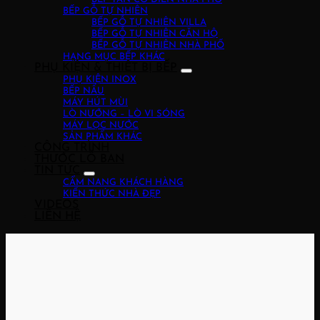
BẾP GỖ TỰ NHIÊN
BẾP GỖ TỰ NHIÊN VILLA
BẾP GỖ TỰ NHIÊN CĂN HỘ
BẾP GỖ TỰ NHIÊN NHÀ PHỐ
HẠNG MỤC BẾP KHÁC
PHỤ KIỆN & THIẾT BỊ BẾP
PHỤ KIỆN INOX
BẾP NẤU
MÁY HÚT MÙI
LÒ NƯỚNG – LÒ VI SÓNG
MÁY LỌC NƯỚC
SẢN PHẨM KHÁC
CÔNG TRÌNH
THƯỚC LỖ BAN
TIN TỨC
CẨM NANG KHÁCH HÀNG
KIẾN THỨC NHÀ ĐẸP
VIDEOS
LIÊN HỆ