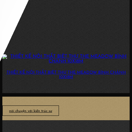
THIẾT KẾ NỘI THẤT BIỆT THỰ THE MEADOW BÌNH CHÁNH
10X18M
3 PHÒNG NGỦ, 3WC DIỆN TÍCH: 10X18M THIẾT KẾ NỘI THẤT BIỆT THỰ
THE MEADOW...
nói chuyện với kiến trúc sư