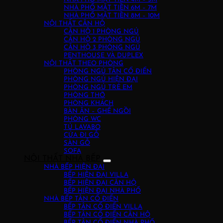
NHÀ PHỐ MẶT TIỀN 6M – 7M
NHÀ PHỐ MẶT TIỀN 8M – 10M
NỘI THẤT CĂN HỘ
CĂN HỘ 1 PHÒNG NGỦ
CĂN HỘ 2 PHÒNG NGỦ
CĂN HỘ 3 PHÒNG NGỦ
PENTHOUSE VÀ DUPLEX
NỘI THẤT THEO PHÒNG
PHÒNG NGỦ TÂN CỔ ĐIỂN
PHÒNG NGỦ HIỆN ĐẠI
PHÒNG NGỦ TRẺ EM
PHÒNG THỜ
PHÒNG KHÁCH
BÀN ĂN – GHẾ NGỒI
PHÒNG WC
TỦ LAVABO
CỬA ĐI GỖ
SÀN GỖ
SOFA
NỘI THẤT NHÀ BẾP
NHÀ BẾP HIỆN ĐẠI
BẾP HIỆN ĐẠI VILLA
BẾP HIỆN ĐẠI CĂN HỘ
BẾP HIỆN ĐẠI NHÀ PHỐ
NHÀ BẾP TÂN CỔ ĐIỂN
BẾP TÂN CỔ ĐIỂN VILLA
BẾP TÂN CỔ ĐIỂN CĂN HỘ
BẾP TÂN CỔ ĐIỂN NHÀ PHỐ