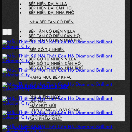
BẾP HIỆN ĐẠI VILLA
BẾP HIỆN ĐẠI CĂN HỘ
BẾP HIỆN ĐẠI NHÀ PHỐ
NHÀ BẾP TÂN CỔ ĐIỂN
BẾP TÂN CỔ ĐIỂN VILLA
BẾP TÂN CỔ ĐIỂN CĂN HỘ
BẾP TÂN CỔ ĐIỂN NHÀ PHỐ
BẾP GỖ TỰ NHIÊN
BẾP GỖ TỰ NHIÊN VILLA
BẾP GỖ TỰ NHIÊN CĂN HỘ
BẾP GỖ TỰ NHIÊN NHÀ PHỐ
HẠNG MỤC BẾP KHÁC
PHỤ KIỆN & THIẾT BỊ BẾP
PHỤ KIỆN INOX
BẾP NẤU
MÁY HÚT MÙI
LÒ NƯỚNG – LÒ VI SÓNG
MÁY LỌC NƯỚC
SẢN PHẨM KHÁC
CÔNG TRÌNH