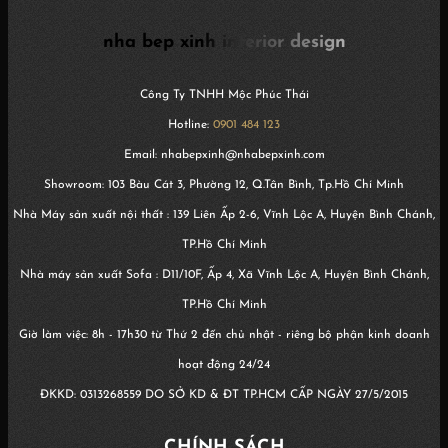
nha bep xinh interior design
Công Ty TNHH Mộc Phúc Thái
Hotline:
0901 484 123
Email: nhabepxinh@nhabepxinh.com
Showroom: 103 Bàu Cát 3, Phường 12, Q.Tân Bình, Tp.Hồ Chí Minh
Nhà Máy sản xuất nội thất : 139 Liên Ấp 2-6, Vĩnh Lộc A, Huyện Bình Chánh,
TP.Hồ Chí Minh
Nhà máy sản xuất Sofa : D11/10F, Ấp 4, Xã Vĩnh Lộc A, Huyện Bình Chánh,
TP.Hồ Chí Minh
Giờ làm việc: 8h - 17h30 từ Thứ 2 đến chủ nhật - riêng bộ phận kinh doanh
hoạt động 24/24
ĐKKD:
0313268559
DO SỞ KD & ĐT TP.HCM CẤP NGÀY 27/5/2015
CHÍNH SÁCH