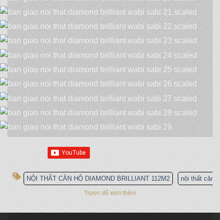
NỘI THẤT CĂN HỘ DIAMOND BRILLIANT 112M2
nội thất căn 
Trược để xem thêm