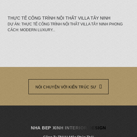
THỰC TẾ CÔNG TRÌNH NỘI THẤT VILLA TÂY NINH
DỰ ÁN: THỰC TẾ CÔNG TRÌNH NỘI THẤT VILLA TÂY NINH PHONG
CÁCH: MODERN LUXURY...
NÓI CHUYỆN VỚI KIẾN TRÚC SƯ
NHA BEP XINH INTERIOR DESIGN