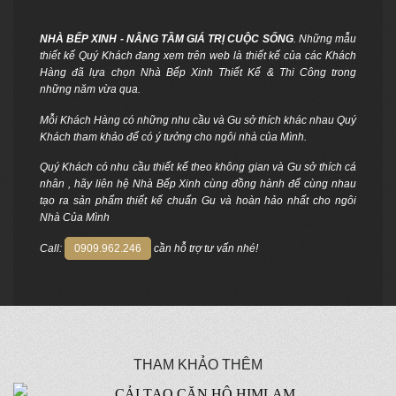
NHÀ BẾP XINH - NÂNG TẦM GIÁ TRỊ CUỘC SỐNG
. Những mẫu
thiết kế Quý Khách đang xem trên web là thiết kế của các Khách
Hàng đã lựa chọn Nhà Bếp Xinh Thiết Kế & Thi Công trong
những năm vừa qua.
Mỗi Khách Hàng có những nhu cầu và Gu sở thích khác nhau Quý
Khách tham khảo để có ý tưởng cho ngôi nhà của Mình.
Quý Khách có nhu cầu thiết kế theo không gian và Gu sở thích cá
nhân , hãy liên hệ Nhà Bếp Xinh cùng đồng hành để cùng nhau
tạo ra sản phẩm thiết kế chuẩn Gu và hoàn hảo nhất cho ngôi
Nhà Của Mình
Call:
0909.962.246
cần hỗ trợ tư vấn nhé!
THAM KHẢO THÊM