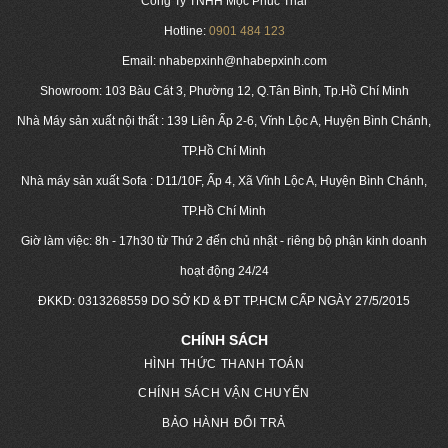
Công Ty TNHH Mộc Phúc Thái
Hotline:
0901 484 123
Email: nhabepxinh@nhabepxinh.com
Showroom: 103 Bàu Cát 3, Phường 12, Q.Tân Bình, Tp.Hồ Chí Minh
Nhà Máy sản xuất nội thất : 139 Liên Ấp 2-6, Vĩnh Lộc A, Huyện Bình Chánh,
TP.Hồ Chí Minh
Nhà máy sản xuất Sofa : D11/10F, Ấp 4, Xã Vĩnh Lộc A, Huyện Bình Chánh,
TP.Hồ Chí Minh
Giờ làm việc: 8h - 17h30 từ Thứ 2 đến chủ nhật - riêng bộ phận kinh doanh
hoạt động 24/24
ĐKKD:
0313268559
DO SỞ KD & ĐT TP.HCM CẤP NGÀY 27/5/2015
CHÍNH SÁCH
HÌNH THỨC THANH TOÁN
CHÍNH SÁCH VẬN CHUYỂN
BẢO HÀNH ĐỔI TRẢ