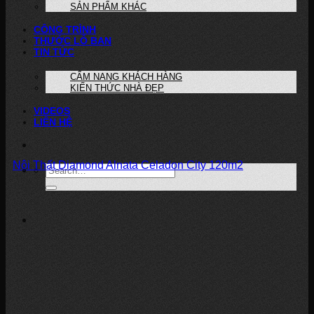
SẢN PHẨM KHÁC
CÔNG TRÌNH
THƯỚC LỖ BAN
TIN TỨC
CẨM NANG KHÁCH HÀNG
KIẾN THỨC NHÀ ĐẸP
VIDEOS
LIÊN HỆ
Nội Thất Diamond Alnata Celadon City 120m2