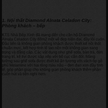
1. Nội thất Diamond Alnata Celadon City:
Phòng khách – bếp
KTS Nhà Bếp Xinh đã mang đến cho căn hộ Diamond
Alnata Celadon City 88m2 một vẻ đẹp hiện đại, đầy lôi cuốn.
Đầu tiên là không gian phòng khách được thiết kế nội thất
chuẩn mực, kết hợp tinh tế tạo nên một không gian sang
trọng và đẳng cấp. Các vật dụng như ghế sofa, bàn trà, đèn
trang trí, kệ tivi được sắp xếp với bố cục cân đối. Mảng
tường sau ghế sofa được thiết kế ấn tượng với vách ốp gỗ
phủ Melamine với hai tông màu nâu – đen đan xen đầy tinh
tế, góp phần giúp cho không gian phòng khách thêm phần
cuốn hút và tiện nghi hơn.