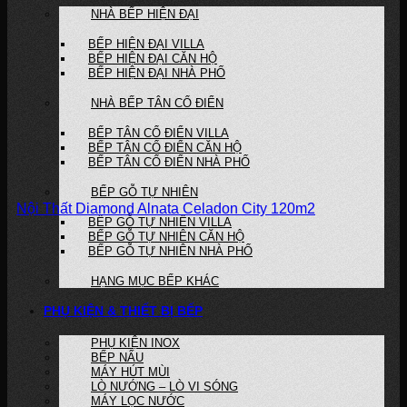
NHÀ BẾP HIỆN ĐẠI
BẾP HIỆN ĐẠI VILLA
BẾP HIỆN ĐẠI CĂN HỘ
BẾP HIỆN ĐẠI NHÀ PHỐ
NHÀ BẾP TÂN CỔ ĐIỂN
BẾP TÂN CỔ ĐIỂN VILLA
BẾP TÂN CỔ ĐIỂN CĂN HỘ
BẾP TÂN CỔ ĐIỂN NHÀ PHỐ
BẾP GỖ TỰ NHIÊN
Nội Thất Diamond Alnata Celadon City 120m2
BẾP GỖ TỰ NHIÊN VILLA
BẾP GỖ TỰ NHIÊN CĂN HỘ
BẾP GỖ TỰ NHIÊN NHÀ PHỐ
HẠNG MỤC BẾP KHÁC
PHỤ KIỆN & THIẾT BỊ BẾP
PHỤ KIỆN INOX
BẾP NẤU
MÁY HÚT MÙI
LÒ NƯỚNG – LÒ VI SÓNG
MÁY LỌC NƯỚC