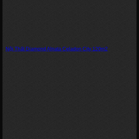
Nội Thất Diamond Alnata Celadon City 120m2