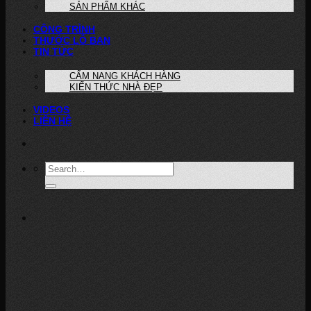
SẢN PHẨM KHÁC
CÔNG TRÌNH
THƯỚC LỖ BAN
TIN TỨC
CẨM NANG KHÁCH HÀNG
KIẾN THỨC NHÀ ĐẸP
VIDEOS
LIÊN HỆ