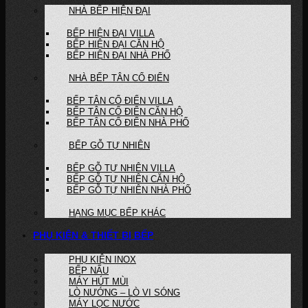
NHÀ BẾP HIỆN ĐẠI
BẾP HIỆN ĐẠI VILLA
BẾP HIỆN ĐẠI CĂN HỘ
BẾP HIỆN ĐẠI NHÀ PHỐ
NHÀ BẾP TÂN CỔ ĐIỂN
BẾP TÂN CỔ ĐIỂN VILLA
BẾP TÂN CỔ ĐIỂN CĂN HỘ
BẾP TÂN CỔ ĐIỂN NHÀ PHỐ
BẾP GỖ TỰ NHIÊN
BẾP GỖ TỰ NHIÊN VILLA
BẾP GỖ TỰ NHIÊN CĂN HỘ
BẾP GỖ TỰ NHIÊN NHÀ PHỐ
HẠNG MỤC BẾP KHÁC
PHỤ KIỆN & THIẾT BỊ BẾP
PHỤ KIỆN INOX
BẾP NẤU
MÁY HÚT MÙI
LÒ NƯỚNG – LÒ VI SÓNG
MÁY LỌC NƯỚC