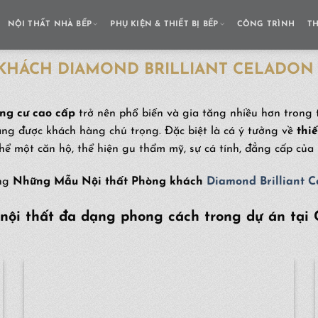
NỘI THẤT NHÀ BẾP
PHỤ KIỆN & THIẾT BỊ BẾP
CÔNG TRÌNH
T
KHÁCH DIAMOND BRILLIANT CELADON 
ng cư cao cấp
trở nên phổ biến và gia tăng nhiều hơn trong 
àng được khách hàng chú trọng. Đặc biệt là cá ý tưởng về
thi
hể một căn hộ, thể hiện gu thẩm mỹ, sự cá tính, đẳng cấp của 
àng
Những Mẫu Nội thất Phòng khách
Diamond Brilliant C
ội thất đa dạng phong cách trong dự án tại 