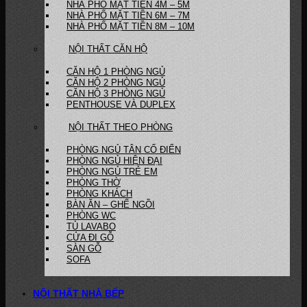
NHÀ PHỐ MẶT TIỀN 4M – 5M
NHÀ PHỐ MẶT TIỀN 6M – 7M
NHÀ PHỐ MẶT TIỀN 8M – 10M
NỘI THẤT CĂN HỘ
CĂN HỘ 1 PHÒNG NGỦ
CĂN HỘ 2 PHÒNG NGỦ
CĂN HỘ 3 PHÒNG NGỦ
PENTHOUSE VÀ DUPLEX
NỘI THẤT THEO PHÒNG
PHÒNG NGỦ TÂN CỔ ĐIỂN
PHÒNG NGỦ HIỆN ĐẠI
PHÒNG NGỦ TRẺ EM
PHÒNG THỜ
PHÒNG KHÁCH
BÀN ĂN – GHẾ NGỒI
PHÒNG WC
TỦ LAVABO
CỬA ĐI GỖ
SÀN GỖ
SOFA
NỘI THẤT NHÀ BẾP