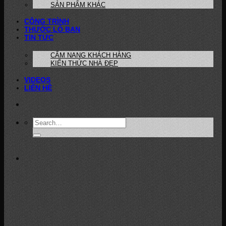
SẢN PHẨM KHÁC
CÔNG TRÌNH
THƯỚC LỖ BAN
TIN TỨC
CẨM NANG KHÁCH HÀNG
KIẾN THỨC NHÀ ĐẸP
VIDEOS
LIÊN HỆ