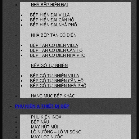
NHÀ BẾP HIỆN ĐẠI
BẾP HIỆN ĐẠI VILLA
BẾP HIỆN ĐẠI CĂN HỘ
BẾP HIỆN ĐẠI NHÀ PHỐ
NHÀ BẾP TÂN CỔ ĐIỂN
BẾP TÂN CỔ ĐIỂN VILLA
BẾP TÂN CỔ ĐIỂN CĂN HỘ
BẾP TÂN CỔ ĐIỂN NHÀ PHỐ
BẾP GỖ TỰ NHIÊN
BẾP GỖ TỰ NHIÊN VILLA
BẾP GỖ TỰ NHIÊN CĂN HỘ
BẾP GỖ TỰ NHIÊN NHÀ PHỐ
HẠNG MỤC BẾP KHÁC
PHỤ KIỆN & THIẾT BỊ BẾP
PHỤ KIỆN INOX
BẾP NẤU
MÁY HÚT MÙI
LÒ NƯỚNG – LÒ VI SÓNG
MÁY LỌC NƯỚC