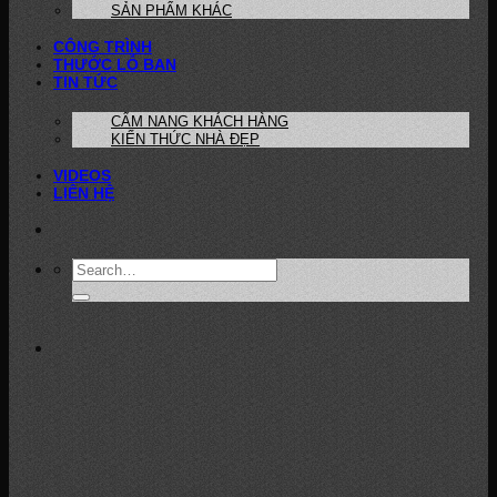
SẢN PHẨM KHÁC
CÔNG TRÌNH
THƯỚC LỖ BAN
TIN TỨC
CẨM NANG KHÁCH HÀNG
KIẾN THỨC NHÀ ĐẸP
VIDEOS
LIÊN HỆ