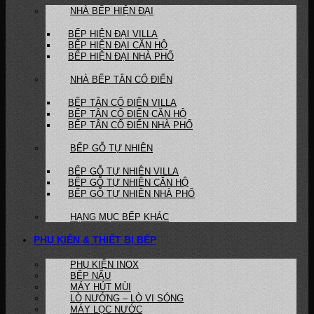
NHÀ BẾP HIỆN ĐẠI
BẾP HIỆN ĐẠI VILLA
BẾP HIỆN ĐẠI CĂN HỘ
BẾP HIỆN ĐẠI NHÀ PHỐ
NHÀ BẾP TÂN CỔ ĐIỂN
BẾP TÂN CỔ ĐIỂN VILLA
BẾP TÂN CỔ ĐIỂN CĂN HỘ
BẾP TÂN CỔ ĐIỂN NHÀ PHỐ
BẾP GỖ TỰ NHIÊN
BẾP GỖ TỰ NHIÊN VILLA
BẾP GỖ TỰ NHIÊN CĂN HỘ
BẾP GỖ TỰ NHIÊN NHÀ PHỐ
HẠNG MỤC BẾP KHÁC
PHỤ KIỆN & THIẾT BỊ BẾP
PHỤ KIỆN INOX
BẾP NẤU
MÁY HÚT MÙI
LÒ NƯỚNG – LÒ VI SÓNG
MÁY LỌC NƯỚC