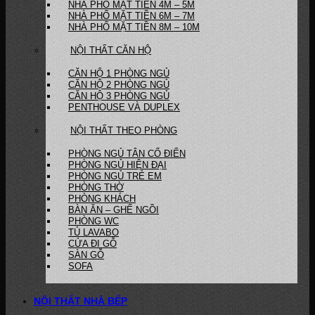
NHÀ PHỐ MẶT TIỀN 4M – 5M
NHÀ PHỐ MẶT TIỀN 6M – 7M
NHÀ PHỐ MẶT TIỀN 8M – 10M
NỘI THẤT CĂN HỘ
CĂN HỘ 1 PHÒNG NGỦ
CĂN HỘ 2 PHÒNG NGỦ
CĂN HỘ 3 PHÒNG NGỦ
PENTHOUSE VÀ DUPLEX
NỘI THẤT THEO PHÒNG
PHÒNG NGỦ TÂN CỔ ĐIỂN
PHÒNG NGỦ HIỆN ĐẠI
PHÒNG NGỦ TRẺ EM
PHÒNG THỜ
PHÒNG KHÁCH
BÀN ĂN – GHẾ NGỒI
PHÒNG WC
TỦ LAVABO
CỬA ĐI GỖ
SÀN GỖ
SOFA
NỘI THẤT NHÀ BẾP