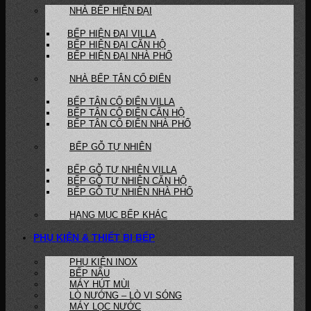
NHÀ BẾP HIỆN ĐẠI
BẾP HIỆN ĐẠI VILLA
BẾP HIỆN ĐẠI CĂN HỘ
BẾP HIỆN ĐẠI NHÀ PHỐ
NHÀ BẾP TÂN CỔ ĐIỂN
BẾP TÂN CỔ ĐIỂN VILLA
BẾP TÂN CỔ ĐIỂN CĂN HỘ
BẾP TÂN CỔ ĐIỂN NHÀ PHỐ
BẾP GỖ TỰ NHIÊN
BẾP GỖ TỰ NHIÊN VILLA
BẾP GỖ TỰ NHIÊN CĂN HỘ
BẾP GỖ TỰ NHIÊN NHÀ PHỐ
HẠNG MỤC BẾP KHÁC
PHỤ KIỆN & THIẾT BỊ BẾP
PHỤ KIỆN INOX
BẾP NẤU
MÁY HÚT MÙI
LÒ NƯỚNG – LÒ VI SÓNG
MÁY LỌC NƯỚC