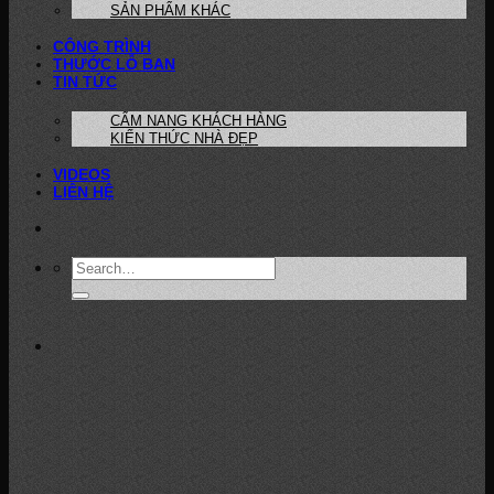
SẢN PHẨM KHÁC
CÔNG TRÌNH
THƯỚC LỖ BAN
TIN TỨC
CẨM NANG KHÁCH HÀNG
KIẾN THỨC NHÀ ĐẸP
VIDEOS
LIÊN HỆ