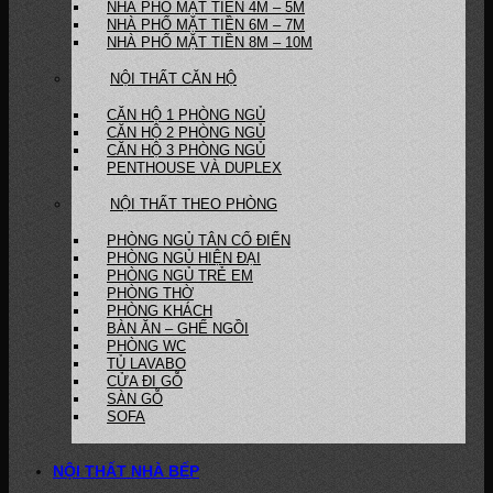
NHÀ PHỐ MẶT TIỀN 4M – 5M
NHÀ PHỐ MẶT TIỀN 6M – 7M
NHÀ PHỐ MẶT TIỀN 8M – 10M
NỘI THẤT CĂN HỘ
CĂN HỘ 1 PHÒNG NGỦ
CĂN HỘ 2 PHÒNG NGỦ
CĂN HỘ 3 PHÒNG NGỦ
PENTHOUSE VÀ DUPLEX
NỘI THẤT THEO PHÒNG
PHÒNG NGỦ TÂN CỔ ĐIỂN
PHÒNG NGỦ HIỆN ĐẠI
PHÒNG NGỦ TRẺ EM
PHÒNG THỜ
PHÒNG KHÁCH
BÀN ĂN – GHẾ NGỒI
PHÒNG WC
TỦ LAVABO
CỬA ĐI GỖ
SÀN GỖ
SOFA
NỘI THẤT NHÀ BẾP