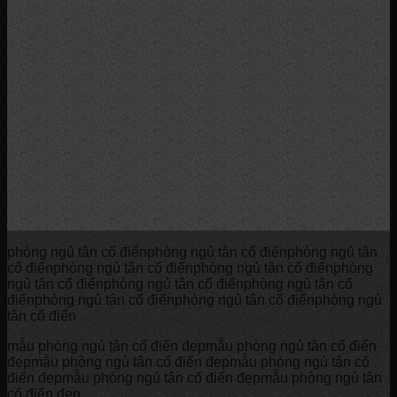
phòng ngủ tân cổ điểnphòng ngủ tân cổ điểnphòng ngủ tân
cổ điểnphòng ngủ tân cổ điểnphòng ngủ tân cổ điểnphòng
ngủ tân cổ điểnphòng ngủ tân cổ điểnphòng ngủ tân cổ
điểnphòng ngủ tân cổ điểnphòng ngủ tân cổ điểnphòng ngủ
tân cổ điển
mẫu phòng ngủ tân cổ điển đẹpmẫu phòng ngủ tân cổ điển
đẹpmẫu phòng ngủ tân cổ điển đẹpmẫu phòng ngủ tân cổ
điển đẹpmẫu phòng ngủ tân cổ điển đẹpmẫu phòng ngủ tân
cổ điển đẹp