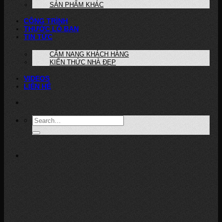
SẢN PHẨM KHÁC
CÔNG TRÌNH
THƯỚC LỖ BAN
TIN TỨC
CẨM NANG KHÁCH HÀNG
KIẾN THỨC NHÀ ĐẸP
VIDEOS
LIÊN HỆ