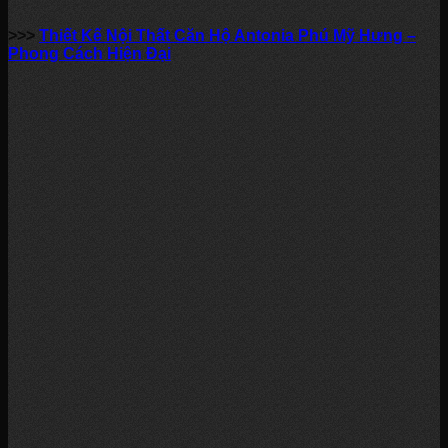
>>>
Thiết Kế Nội Thất Căn Hộ Antonia Phú Mỹ Hưng –
Phong Cách Hiện Đại