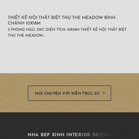
THIẾT KẾ NỘI THẤT BIỆT THỰ THE MEADOW BÌNH
CHÁNH 10X18M
3 PHÒNG NGỦ, 3WC DIỆN TÍCH: 10X18M THIẾT KẾ NỘI THẤT BIỆT
THỰ THE MEADOW...
NÓI CHUYỆN VỚI KIẾN TRÚC SƯ
NHA BEP XINH INTERIOR DESIGN