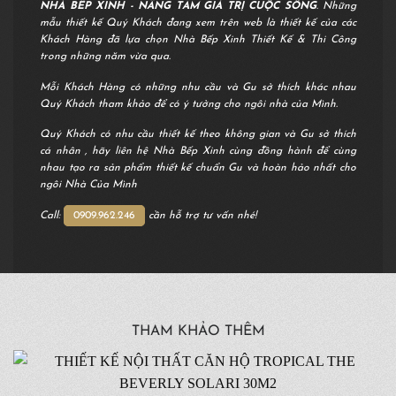
NHÀ BẾP XINH - NÂNG TẦM GIÁ TRỊ CUỘC SỐNG
. Những
mẫu thiết kế Quý Khách đang xem trên web là thiết kế của các
Khách Hàng đã lựa chọn Nhà Bếp Xinh Thiết Kế & Thi Công
trong những năm vừa qua.
Mỗi Khách Hàng có những nhu cầu và Gu sở thích khác nhau
Quý Khách tham khảo để có ý tưởng cho ngôi nhà của Mình.
Quý Khách có nhu cầu thiết kế theo không gian và Gu sở thích
cá nhân , hãy liên hệ Nhà Bếp Xinh cùng đồng hành để cùng
nhau tạo ra sản phẩm thiết kế chuẩn Gu và hoàn hảo nhất cho
ngôi Nhà Của Mình
Call:
0909.962.246
cần hỗ trợ tư vấn nhé!
THAM KHẢO THÊM