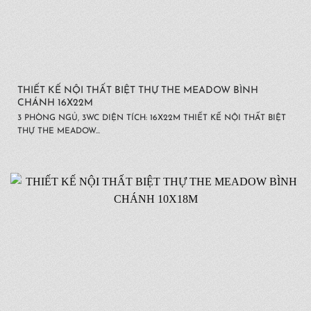
THIẾT KẾ NỘI THẤT BIỆT THỰ THE MEADOW BÌNH
CHÁNH 16X22M
3 PHÒNG NGỦ, 3WC DIỆN TÍCH: 16X22M THIẾT KẾ NỘI THẤT BIỆT
THỰ THE MEADOW...