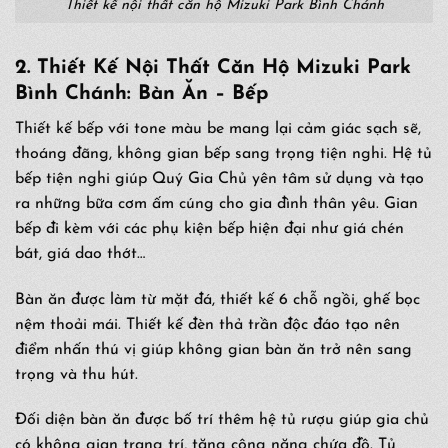
Thiết kế nội thất căn hộ Mizuki Park Bình Chánh
2. Thiết Kế Nội Thất Căn Hộ Mizuki Park
Bình Chánh: Bàn Ăn – Bếp
Thiết kế bếp với tone màu be mang lại cảm giác sạch sẽ,
thoáng đãng, không gian bếp sang trọng tiện nghi. Hệ tủ
bếp tiện nghi giúp Quý Gia Chủ yên tâm sử dụng và tạo
ra những bữa cơm ấm cúng cho gia đình thân yêu. Gian
bếp đi kèm với các phụ kiện bếp hiện đại như giá chén
bát, giá dao thớt…
Bàn ăn được làm từ mặt đá, thiết kế 6 chỗ ngồi, ghế bọc
nệm thoải mái. Thiết kế đèn thả trần độc đáo tạo nên
điểm nhấn thú vị giúp không gian bàn ăn trở nên sang
trọng và thu hút.
Đối diện bàn ăn được bố trí thêm hệ tủ rượu giúp gia chủ
có không gian trang trí, tăng công năng chứa đồ. Tủ