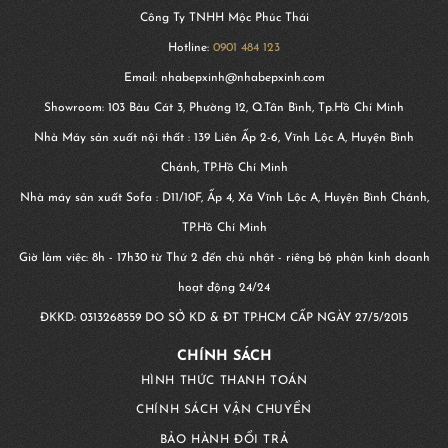
Công Ty TNHH Mộc Phúc Thái
Hotline:
0901 484 123
Email: nhabepxinh@nhabepxinh.com
Showroom: 103 Bàu Cát 3, Phường 12, Q.Tân Bình, Tp.Hồ Chí Minh
Nhà Máy sản xuất nội thất : 139 Liên Ấp 2-6, Vĩnh Lộc A, Huyện Bình
Chánh, TP.Hồ Chí Minh
Nhà máy sản xuất Sofa : D11/10F, Ấp 4, Xã Vĩnh Lộc A, Huyện Bình Chánh,
TP.Hồ Chí Minh
Giờ làm việc: 8h - 17h30 từ Thứ 2 đến chủ nhật - riêng bộ phận kinh doanh
hoạt động 24/24
ĐKKD:
0313268559
DO SỞ KD & ĐT TP.HCM CẤP NGÀY 27/5/2015
CHÍNH SÁCH
HÌNH THỨC THANH TOÁN
CHÍNH SÁCH VẬN CHUYỂN
BẢO HÀNH ĐỔI TRẢ