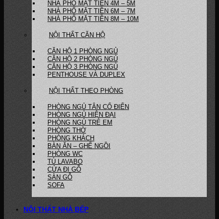
NHÀ PHỐ MẶT TIỀN 4M – 5M
NHÀ PHỐ MẶT TIỀN 6M – 7M
NHÀ PHỐ MẶT TIỀN 8M – 10M
NỘI THẤT CĂN HỘ
CĂN HỘ 1 PHÒNG NGỦ
CĂN HỘ 2 PHÒNG NGỦ
CĂN HỘ 3 PHÒNG NGỦ
PENTHOUSE VÀ DUPLEX
NỘI THẤT THEO PHÒNG
PHÒNG NGỦ TÂN CỔ ĐIỂN
PHÒNG NGỦ HIỆN ĐẠI
PHÒNG NGỦ TRẺ EM
PHÒNG THỜ
PHÒNG KHÁCH
BÀN ĂN – GHẾ NGỒI
PHÒNG WC
TỦ LAVABO
CỬA ĐI GỖ
SÀN GỖ
SOFA
NỘI THẤT NHÀ BẾP