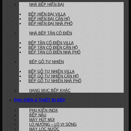
NHÀ BẾP HIỆN ĐẠI
BẾP HIỆN ĐẠI VILLA
BẾP HIỆN ĐẠI CĂN HỘ
BẾP HIỆN ĐẠI NHÀ PHỐ
NHÀ BẾP TÂN CỔ ĐIỂN
BẾP TÂN CỔ ĐIỂN VILLA
BẾP TÂN CỔ ĐIỂN CĂN HỘ
BẾP TÂN CỔ ĐIỂN NHÀ PHỐ
BẾP GỖ TỰ NHIÊN
BẾP GỖ TỰ NHIÊN VILLA
BẾP GỖ TỰ NHIÊN CĂN HỘ
BẾP GỖ TỰ NHIÊN NHÀ PHỐ
HẠNG MỤC BẾP KHÁC
PHỤ KIỆN & THIẾT BỊ BẾP
PHỤ KIỆN INOX
BẾP NẤU
MÁY HÚT MÙI
LÒ NƯỚNG – LÒ VI SÓNG
MÁY LỌC NƯỚC