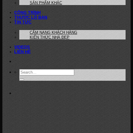
SẢN PHẨM KHÁC
CÔNG TRÌNH
THƯỚC LỖ BAN
TIN TỨC
CẨM NANG KHÁCH HÀNG
KIẾN THỨC NHÀ ĐẸP
VIDEOS
LIÊN HỆ