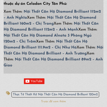
thuộc dự án Celadon City Tân Phú:
Xem Thêm:
Nội Thất Căn Hộ Diamond Brilliant 112m2
– Anh Nghĩa
Xem Thêm:
Nội Thất Căn Hộ Diamond
Brilliant 160m2 – Chị Trang
Xem Thêm:
Nội Thất Căn
Hộ Diamond Brilliant 112m2 – Anh Mạnh
Xem Thêm:
Nội Thất Căn Hộ Diamond Alnata 3 Phòng Ngủ
120m2 – Chị Trâm
Xem Thêm:
Nội Thất Căn Hộ
Diamond Brilliant 111.9m2 – Chị Như Hà
Xem Thêm:
Nội
Thất Căn Hộ Diamond Brilliant – Anh Trường
Xem
Thêm:
Nội Thất Căn Hộ Diamond Brilliant 89m2 – Anh
Giao
Thực Tế Thiết Kế Nội Thất Căn Hộ Diamond Brilliant 120m2
Trược để xem thêm