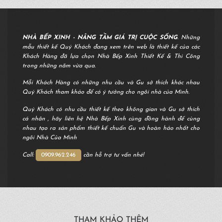
NHÀ BẾP XINH - NÂNG TẦM GIÁ TRỊ CUỘC SỐNG
. Những
mẫu thiết kế Quý Khách đang xem trên web là thiết kế của các
Khách Hàng đã lựa chọn Nhà Bếp Xinh Thiết Kế & Thi Công
trong những năm vừa qua.
Mỗi Khách Hàng có những nhu cầu và Gu sở thích khác nhau
Quý Khách tham khảo để có ý tưởng cho ngôi nhà của Mình.
Quý Khách có nhu cầu thiết kế theo không gian và Gu sở thích
cá nhân , hãy liên hệ Nhà Bếp Xinh cùng đồng hành để cùng
nhau tạo ra sản phẩm thiết kế chuẩn Gu và hoàn hảo nhất cho
ngôi Nhà Của Mình
Call:
0909.962.246
cần hỗ trợ tư vấn nhé!
THAM KHẢO THÊM