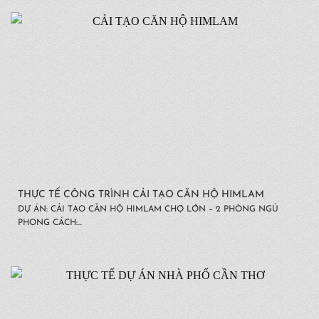
THỰC TẾ CÔNG TRÌNH CẢI TẠO CĂN HỘ HIMLAM
DỰ ÁN: CẢI TẠO CĂN HỘ HIMLAM CHỢ LỚN – 2 PHÒNG NGỦ
PHONG CÁCH:...