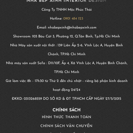
NHA BEP XINH INTERIOR DESIGN
Công Ty TNHH Mộc Phúc Thái
Hotline:
0901 484 123
Email: nhabepxinh@nhabepxinh.com
Showroom: 103 Bàu Cát 3, Phường 12, Q.Tân Bình, Tp.Hồ Chí Minh
Nhà Máy sản xuất nội thất : 139 Liên Ấp 2-6, Vĩnh Lộc A, Huyện Bình
Chánh, TP.Hồ Chí Minh
Nhà máy sản xuất Sofa : D11/10F, Ấp 4, Xã Vĩnh Lộc A, Huyện Bình Chánh,
TP.Hồ Chí Minh
Giờ làm việc: 8h - 17h30 từ Thứ 2 đến chủ nhật - riêng bộ phận kinh doanh
hoạt động 24/24
ĐKKD:
0313268559
DO SỞ KD & ĐT TP.HCM CẤP NGÀY 27/5/2015
CHÍNH SÁCH
HÌNH THỨC THANH TOÁN
CHÍNH SÁCH VẬN CHUYỂN